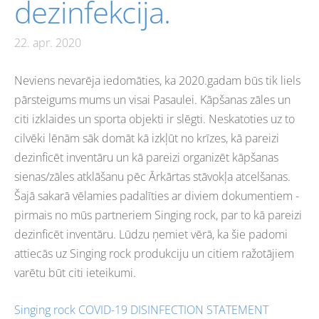
dezinfekcija.
22. apr. 2020
Neviens nevarēja iedomāties, ka 2020.gadam būs tik liels
pārsteigums mums un visai Pasaulei. Kāpšanas zāles un
citi izklaides un sporta objekti ir slēgti. Neskatoties uz to
cilvēki lēnām sāk domāt kā izkļūt no krīzes, kā pareizi
dezinficēt inventāru un kā pareizi organizēt kāpšanas
sienas/zāles atklāšanu pēc Ārkārtas stāvokļa atcelšanas.
Šajā sakarā vēlamies padalīties ar diviem dokumentiem -
pirmais no mūs partneriem Singing rock, par to kā pareizi
dezinficēt inventāru. Lūdzu ņemiet vērā, ka šie padomi
attiecās uz Singing rock produkciju un citiem ražotājiem
varētu būt citi ieteikumi.
Singing rock COVID-19 DISINFECTION STATEMENT