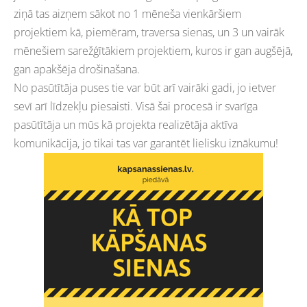
ziņā tas aizņem sākot no 1 mēneša vienkāršiem
projektiem kā, piemēram, traversa sienas, un 3 un vairāk
mēnešiem sarežģītākiem projektiem, kuros ir gan augšējā,
gan apakšēja drošinašana.
No pasūtītāja puses tie var būt arī vairāki gadi, jo ietver
sevī arī līdzekļu piesaisti. Visā šai procesā ir svarīga
pasūtītāja un mūs kā projekta realizētāja aktīva
komunikācija, jo tikai tas var garantēt lielisku iznākumu!