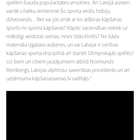
spēlēm bauda popularitātes virsotnes. Arī Latvijā aizvien
vairāk cilvēku ieinteresē šis sporta veids, hobijs,
dzīvesveids... Bet vai jūs zināt ar ko atšķiras kāpšanas
sports no sporta kāpšanas? Kāpēc sacensības notiek uz
mākslīgi veidotas sienas, nevis īstās klintīs? No kāda
materiāla izgatavo aizķeres, un vai Latvijai ir cerības
kāpšanas sporta disciplīnā arī startēt Olimpiskajās spēlēs?
Uz šiem un citiem jautājumiem atbild Normunds
Reinbergs, Latvijas alpīnistu savienības prezidents un arī
uzņēmuma kāpšanassienas.lv vadītājs."