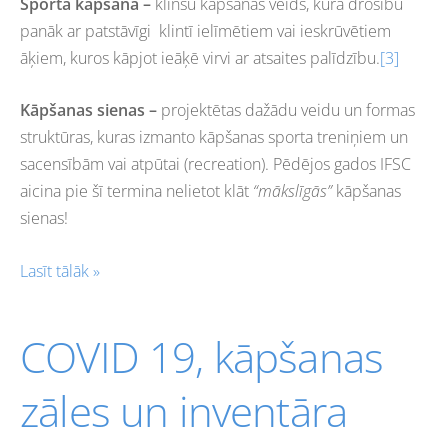
Sporta kāpšana –
klinšu kāpšanas veids, kurā drošību
panāk ar patstāvīgi
klintī ielīmētiem vai ieskrūvētiem
āķiem, kuros kāpjot ieāķē virvi ar atsaites palīdzību.
[3]
Kāpšanas sienas –
projektētas dažādu veidu un formas
struktūras, kuras izmanto kāpšanas sporta treniņiem un
sacensībām vai atpūtai (recreation). Pēdējos gados IFSC
aicina pie šī termina nelietot klāt
“mākslīgās”
kāpšanas
sienas!
Lasīt tālāk »
COVID 19, kāpšanas
zāles un inventāra