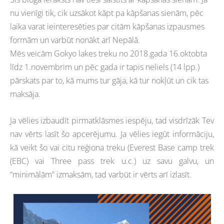
nu vienīgi tik, cik uzsākot kāpt pa kāpšanas sienām, pēc
laika varat ieinteresēties par citām kāpšanas izpausmes
formām un varbūt nonākt arī Nepālā.
Mēs veicām Gokyo lakes treku no 2018.gada 16.oktobta
līdz 1.novembrim un pēc gada ir tapis neliels (14 lpp.)
pārskats par to, kā mums tur gāja, kā tur nokļūt un cik tas
maksāja.
Ja vēlies izbaudīt pirmatklāsmes iespēju, tad visdrīzāk Tev
nav vērts lasīt šo apcerējumu. Ja vēlies iegūt informāciju,
kā veikt šo vai citu reģiona treku (Everest Base camp trek
(EBC) vai Three pass trek u.c.) uz savu galvu, un
“minimālām” izmaksām, tad varbūt ir vērts arī izlasīt.