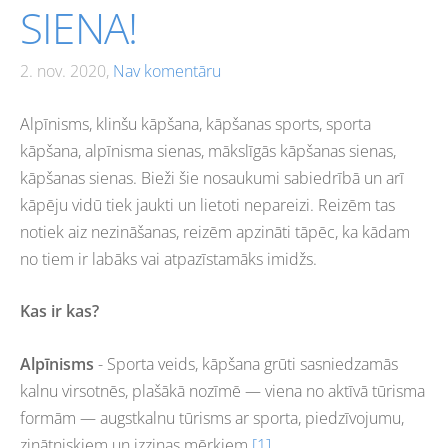
SIENA!
2. nov. 2020,
Nav komentāru
Alpīnisms, klinšu kāpšana, kāpšanas sports, sporta
kāpšana, alpīnisma sienas, mākslīgās kāpšanas sienas,
kāpšanas sienas. Bieži šie nosaukumi sabiedrībā un arī
kāpēju vidū tiek jaukti un lietoti nepareizi. Reizēm tas
notiek aiz nezināšanas, reizēm apzināti tāpēc, ka kādam
no tiem ir labāks vai atpazīstamāks imidžs.
Kas ir kas?
Alpīnisms
-
Sporta veids, kāpšana grūti sasniedzamās
kalnu virsotnēs, plašākā nozīmē — viena no aktīvā tūrisma
formām — augstkalnu tūrisms ar sporta, piedzīvojumu,
zinātniskiem un izziņas mērķiem.
[1]