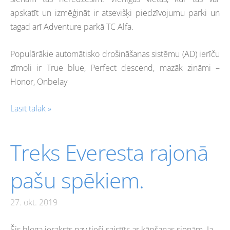
apskatīt un izmēģināt ir atsevišķi piedzīvojumu parki un
tagad arī Adventure parkā TC Alfa.
Populārākie automātisko drošināšanas sistēmu (AD) ierīču
zīmoli ir True blue, Perfect descend, mazāk zināmi –
Honor, Onbelay
Lasīt tālāk »
Treks Everesta rajonā
pašu spēkiem.
27. okt. 2019
Šis bloga ieraksts nav tieši saistīts ar kāpšanas sienām. Ja