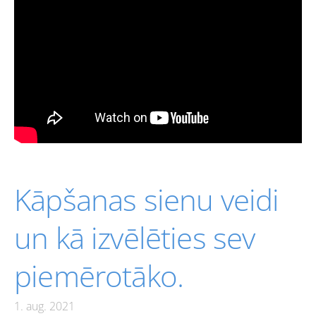
Kāpšanas sienu veidi
un kā izvēlēties sev
piemērotāko.
1. aug. 2021