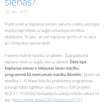
sienas?
20. janv. 2019
Tradicionāli ar kāpšanas sienām vairums cilvēku asociējas
iespēja kāpt telpās uz augšu izmantojot drošības
ekipējumu. To sauc
arī par kāpšanas sportu un nu tas ir
arī Olimpiskais sporta veids.
Traverss nozīmē kustību uz sāniem.
Šajā gadījumā
kāpšanu nevis uz augšu, bet uz sāniem.
Šāda tipa
kāpšanas sienas ir iekļautas skolu mācību
programmā kā ieteicamais mācību līdzeklis
(
Sports un
veselība 1.–9. Klasei Mācību priekšmeta programmas
paraugs Valsts izglītības satura centrs | ESF projekts
Nr.8.3.1.1/16/I/002 Kompetenču pieeja mācību saturā 55
lpp.
https://mape.skola2030.lv/resources/170
)