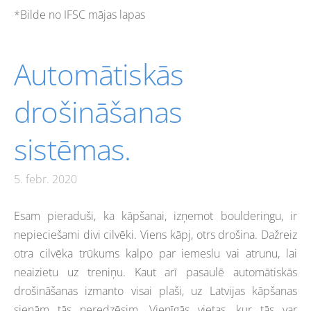
*Bilde no IFSC mājas lapas
Automātiskās
drošināšanas
sistēmas.
5. febr. 2020
Esam pieraduši, ka kāpšanai, izņemot boulderingu, ir
nepieciešami divi cilvēki. Viens kāpj, otrs drošina. Dažreiz
otra cilvēka trūkums kalpo par iemeslu vai atrunu, lai
neaizietu uz treniņu. Kaut arī pasaulē automātiskās
drošināšanas izmanto visai plaši, uz Latvijas kāpšanas
sienām tās neredzēsim. Vienīgās vietas, kur tās var