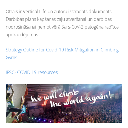
Otrais ir Vertical Life un autoru izstrādāts dokuments -
Darbības plāns kāpšanas zāļu atvēršanai un darbības
nodrošināšanai ņemot vērā Sars-CoV-2 patogēna radītos
apdraudējumus.
Strategy Outline for Covid-19 Risk Mitigation in Climbing
Gyms
IFSC- COVID 19 resources