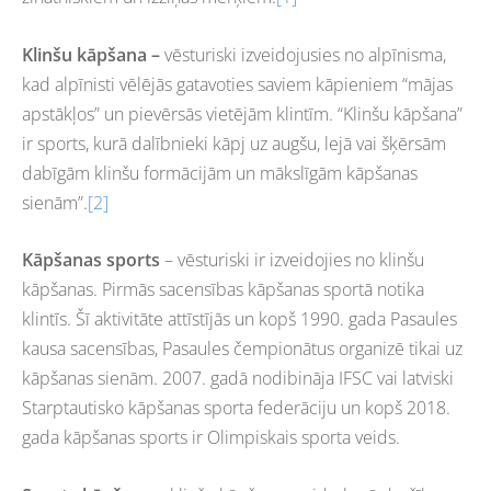
Klinšu kāpšana –
vēsturiski izveidojusies no alpīnisma,
kad alpīnisti vēlējās gatavoties saviem kāpieniem “mājas
apstākļos” un pievērsās vietējām klintīm. “Klinšu kāpšana”
ir sports, kurā dalībnieki kāpj uz augšu, lejā vai šķērsām
dabīgām klinšu formācijām un mākslīgām kāpšanas
sienām”.
[2]
Kāpšanas sports
– vēsturiski ir izveidojies no klinšu
kāpšanas. Pirmās sacensības kāpšanas sportā notika
klintīs. Šī aktivitāte attīstījās un kopš 1990. gada Pasaules
kausa sacensības, Pasaules čempionātus organizē tikai uz
kāpšanas sienām. 2007. gadā nodibināja IFSC vai latviski
Starptautisko kāpšanas sporta federāciju un kopš 2018.
gada kāpšanas sports ir Olimpiskais sporta veids.