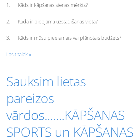
1. Kāds ir kāpšanas sienas mērķis?
2. Kāda ir pieejamā uzstādīšanas vieta?
3. Kāds ir mūsu pieejamais vai plānotais budžets?
Lasīt tālāk »
Sauksim lietas
pareizos
vārdos.......KĀPŠANAS
SPORTS un KĀPŠANAS