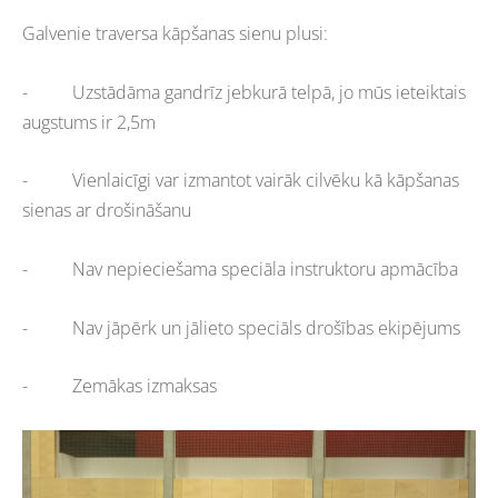
Galvenie traversa kāpšanas sienu plusi:
-
Uzstādāma gandrīz jebkurā telpā, jo mūs ieteiktais
augstums ir 2,5m
-
Vienlaicīgi var izmantot vairāk cilvēku kā kāpšanas
sienas ar drošināšanu
-
Nav nepieciešama speciāla instruktoru apmācība
-
Nav jāpērk un jālieto speciāls drošības ekipējums
-
Zemākas izmaksas