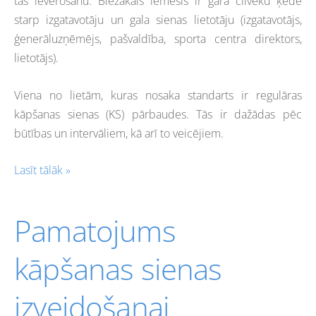
tās ievērošanu. Biežākais iemesls ir garā cilvēku ķēde
starp izgatavotāju un gala sienas lietotāju (izgatavotājs,
ģenerāluzņēmējs, pašvaldība, sporta centra direktors,
lietotājs).
Viena no lietām, kuras nosaka standarts ir regulāras
kāpšanas sienas (KS) pārbaudes. Tās ir dažādas pēc
būtības un intervāliem, kā arī to veicējiem.
Lasīt tālāk »
Pamatojums
kāpšanas sienas
izveidošanai