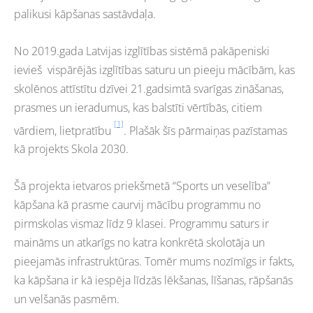
palikusi kāpšanas sastāvdaļa.
No 2019.gada Latvijas izglītības sistēmā pakāpeniski
ievieš vispārējās izglītības saturu un pieeju mācībām, kas
skolēnos attīstītu dzīvei 21.gadsimtā svarīgas zināšanas,
prasmes un ieradumus, kas balstīti vērtībās, citiem
[1]
vārdiem, lietpratību
. Plašāk šīs pārmaiņas pazīstamas
kā projekts Skola 2030.
Šā projekta ietvaros priekšmetā “Sports un veselība”
kāpšana kā prasme caurvij mācību programmu no
pirmskolas vismaz līdz 9 klasei. Programmu saturs ir
maināms un atkarīgs no katra konkrētā skolotāja un
pieejamās infrastruktūras. Tomēr mums nozīmīgs ir fakts,
ka kāpšana ir kā iespēja līdzās lēkšanas, līšanas, rāpšanās
un velšanās pasmēm.