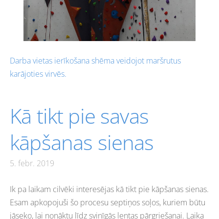
Darba vietas ierīkošana shēma veidojot maršrutus
karājoties virvēs.
Kā tikt pie savas
kāpšanas sienas
5. febr. 2019
Ik pa laikam cilvēki interesējas kā tikt pie kāpšanas sienas.
Esam apkopojuši šo procesu septiņos soļos, kuriem būtu
jāseko, lai nonāktu līdz svinīgās lentas pārgriešanai. Laika