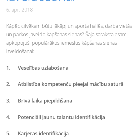
6. apr. 2018
Kāpēc cilvēkam būtu jākāpj un sporta hallēs, darba vietās
un parkos jāveido kāpšanas sienas? Šajā sarakstā esam
apkopojuši populārākos iemeslus kāpšanas sienas
izveidošanai:
1.
Veselības uzlabošana
2.
Atbilstība kompetenču pieejai mācību saturā
3.
Brīvā laika piepildīšana
4.
Potenciāli jaunu talantu identifikācija
5.
Karjeras identifikācija