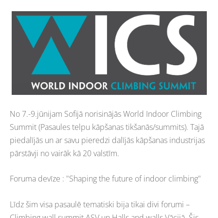
No 7.-9.jūnijam Sofijā norisinājās World Indoor Climbing
Summit (Pasaules telpu kāpšanas tikšanās/summits). Tajā
piedalījās un ar savu pieredzi dalījās kāpšanas industrijas
pārstāvji no vairāk kā 20 valstīm.
Foruma devīze : "Shaping the future of indoor climbing"
Līdz šim visa pasaulē tematiski bija tikai divi forumi –
Climbing wall summit ASV un Halls and walls Vācijā. Šis