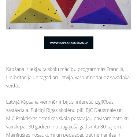
Kāpšana ir iekļauta skolu mācību programmās Francijā,
Lielbritānijā un tagad arī Latvijā, varbūt nedaudz savādākā
veidā..
Latvijā kāpšana vienmēr ir bijusi interešu izglītības
sastāvdaļa. Pulciņi Rīgas skolēnu pilī, BJC Daugmale un
MJC Praktiskās estētikas skola pastāv jau pavisam noteikti
vairāk par 30 gadiem no pagājušā gadsimta 80-tajiem.
Mainījušies nosaukumi un pedagogi, bet nemainīga ir