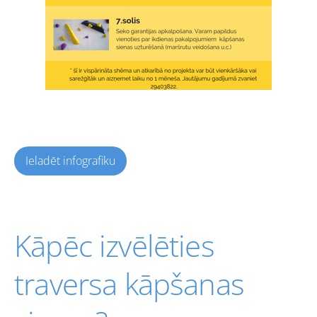
Ieladēt infografiku
Kāpēc izvēlēties
traversa kāpšanas