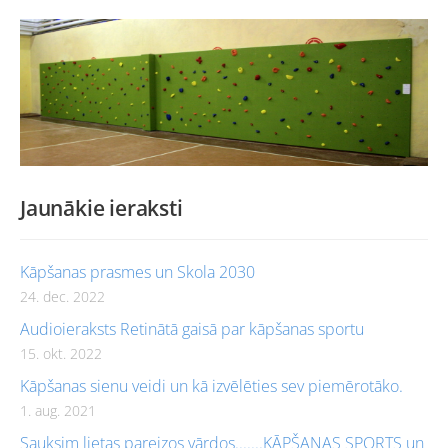
Jaunākie ieraksti
Kāpšanas prasmes un Skola 2030
24. dec. 2022
Audioieraksts Retinātā gaisā par kāpšanas sportu
15. okt. 2022
Kāpšanas sienu veidi un kā izvēlēties sev piemērotāko.
1. aug. 2021
Sauksim lietas pareizos vārdos.......KĀPŠANAS SPORTS un