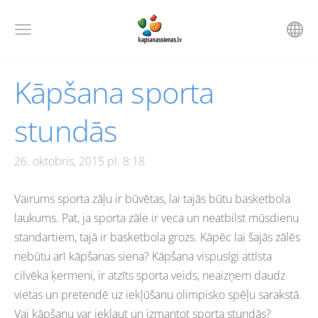
Kāpšana sporta
stundās
26. oktobris, 2015 pl. 8:18
Vairums sporta zāļu ir būvētas, lai tajās būtu basketbola
laukums. Pat, ja sporta zāle ir veca un neatbilst mūsdienu
standartiem, tajā ir basketbola grozs. Kāpēc lai šajās zālēs
nebūtu arī kāpšanas siena? Kāpšana vispusīgi attīsta
cilvēka ķermeni, ir atzīts sporta veids, neaizņem daudz
vietas un pretendē uz iekļūšanu olimpisko spēļu sarakstā.
Vai kāpšanu var iekļaut un izmantot sporta stundās?