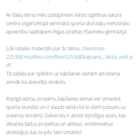
Ar šādu tēmu mēs uzstājāmies Valsts izglītības satura
centra organizētajā seminārā sporta skolotāju metodisko
apvienību vadītājiem Rīgas pilsētas Pļavnieku ģimnāzijā.
Lūk izdales materiāls par šo tēmu.
//sientrate-
225368.mozfiles.com/files/225368/kapsana__skola_web.p
df
Tā sadaļa par spēlēm uz kāpšanas sienām atrodama
zemāk kā atsevišķs ieraksts.
Kopīgā atziņa, protams, kāpšanas sienas var izmantot
sporta stundās un ir daudz veidu kā to darīt (uzsvars uz
traversa sienām). Galvenais ir atrast dzirdīgas ausis, kas
atbalsta šādus projektus un aktīvus, ieinteresētus
skolotājus, kas to pēc tam izmanto!