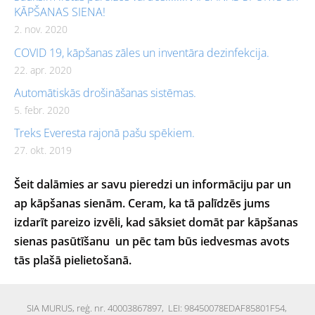
KĀPŠANAS SIENA!
2. nov. 2020
COVID 19, kāpšanas zāles un inventāra dezinfekcija.
22. apr. 2020
Automātiskās drošināšanas sistēmas.
5. febr. 2020
Treks Everesta rajonā pašu spēkiem.
27. okt. 2019
Šeit dalāmies ar savu pieredzi un informāciju par un
ap kāpšanas sienām.
Ceram, ka tā palīdzēs jums
izdarīt pareizo izvēli, kad sāksiet domāt par kāpšanas
sienas pasūtīšanu un pēc tam būs iedvesmas avots
tās plašā pielietošanā.
SIA MURUS,
reģ. nr. 40003867897
, LEI: 98450078EDAF85801F54,