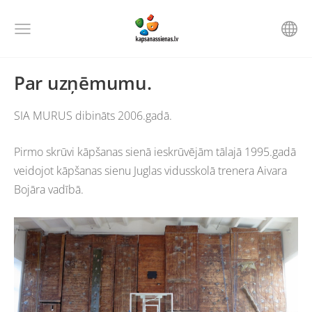
Par uzņēmumu.
SIA MURUS dibināts 2006.gadā.
Pirmo skrūvi kāpšanas sienā ieskrūvējām tālajā 1995.gadā
veidojot kāpšanas sienu Juglas vidusskolā trenera Aivara
Bojāra vadībā.