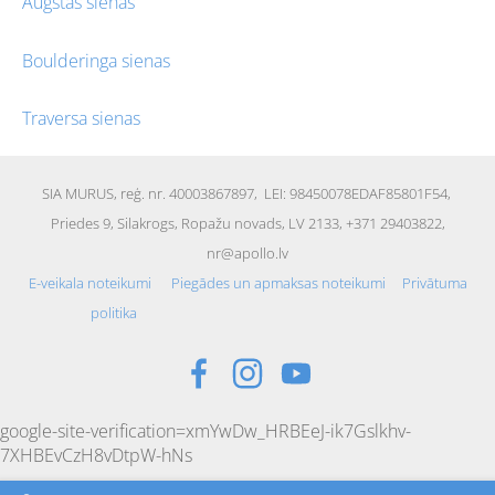
Augstās sienas
Boulderinga sienas
Traversa sienas
SIA MURUS,
reģ. nr. 40003867897
, LEI: 98450078EDAF85801F54,
Priedes 9, Silakrogs, Ropažu novads, LV 2133, +371 29403822,
nr@apollo.lv
E-veikala noteikumi
Piegādes un apmaksas noteikumi
Privātuma
politika
google-site-verification=xmYwDw_HRBEeJ-ik7Gslkhv-
7XHBEvCzH8vDtpW-hNs