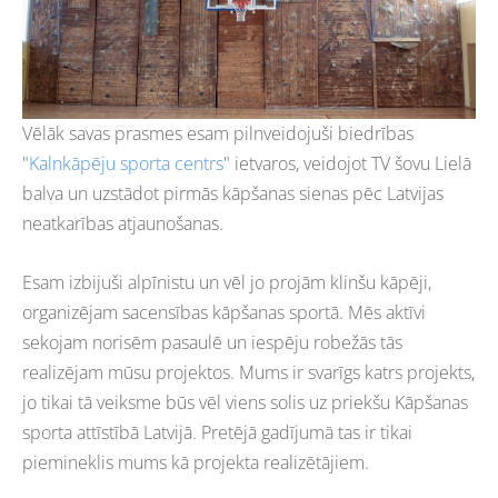
Vēlāk savas prasmes esam pilnveidojuši biedrības
"
Kalnkāpēju sporta centrs
" ietvaros, veidojot TV šovu Lielā
balva un uzstādot pirmās kāpšanas sienas pēc Latvijas
neatkarības atjaunošanas.
Esam izbijuši alpīnistu un vēl jo projām klinšu kāpēji,
organizējam sacensības kāpšanas sportā. Mēs aktīvi
sekojam norisēm pasaulē un iespēju robežās tās
realizējam mūsu projektos. Mums ir svarīgs katrs projekts,
jo tikai tā veiksme būs vēl viens solis uz priekšu Kāpšanas
sporta attīstībā Latvijā. Pretējā gadījumā tas ir tikai
piemineklis mums kā projekta realizētājiem.