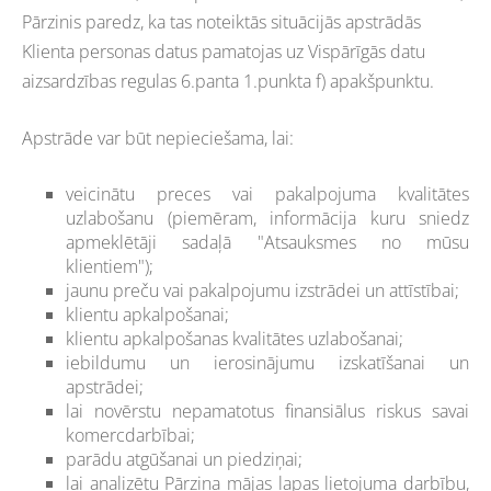
Pārzinis paredz, ka tas noteiktās situācijās apstrādās
Klienta personas datus pamatojas uz Vispārīgās datu
aizsardzības regulas 6.panta 1.punkta f) apakšpunktu.
Apstrāde var būt nepieciešama, lai:
veicinātu preces vai pakalpojuma kvalitātes
uzlabošanu (piemēram, informācija kuru sniedz
apmeklētāji sadaļā "Atsauksmes no mūsu
klientiem");
jaunu preču vai pakalpojumu izstrādei un attīstībai;
klientu apkalpošanai;
klientu apkalpošanas kvalitātes uzlabošanai;
iebildumu un ierosinājumu izskatīšanai un
apstrādei;
lai novērstu nepamatotus finansiālus riskus savai
komercdarbībai;
parādu atgūšanai un piedziņai;
lai analizētu Pārziņa mājas lapas lietojuma darbību,