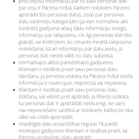
precizējošu informāciju par to, kādi personas dati
par viņu ir Pārziņa rīcībā, kādiem nolūkiem Pārzinis
apstrādā šos personas datus, ziņas par personas
datu saņēmēju kategorijām (ja vien normatīvie akti
konkrētā gadījumā atļauj šādu informāciju sniegt),
informāciju par laikposmu, cik ilgi personas dati tiks
glabāti, vai kritērijiem, ko izmanto minētā laikposma
noteikšanai, kā arī informāciju par datu avotu, ja
personas dati netiek vākti no datu subjekta;
normatīvajos aktos paredzētajos gadījumos
Klientam ir tiesības prasīt savu personas datu
labošanu, ja persona uzskata, ka Pārziņa rīcībā esošā
informācija ir novecojusi, neprecīza vai nepareiza;
Klientam ir tiesības prasīt savu personas datu
dzēšanu, vai iebilst pret apstrādi, ja Klients uzskata,
ka personas dati ir apstrādāti nelikumīgi, tie vairs
nav nepieciešami saistībā ar nolūkiem, kādos tie tika
vākti vai citādi apstrādāti;
Vispārīgās datu aizsardzības regulas 18.pantā
minētajos gadījumos Klientam ir tiesības prasīt, lai
Pārzinis ierobežotu datu apstrādi;