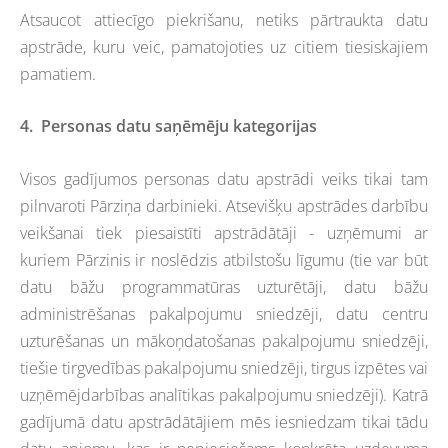
Atsaucot attiecīgo piekrišanu, netiks pārtraukta datu
apstrāde, kuru veic, pamatojoties uz citiem tiesiskajiem
pamatiem.
4.
Personas datu saņēmēju kategorijas
Visos gadījumos personas datu apstrādi veiks tikai tam
pilnvaroti Pārziņa darbinieki. Atsevišķu apstrādes darbību
veikšanai tiek piesaistīti apstrādātāji - uzņēmumi ar
kuriem Pārzinis ir noslēdzis atbilstošu līgumu (tie var būt
datu bāžu programmatūras uzturētāji, datu bāžu
administrēšanas pakalpojumu sniedzēji, datu centru
uzturēšanas un mākoņdatošanas pakalpojumu sniedzēji,
tiešie tirgvedības pakalpojumu sniedzēji, tirgus izpētes vai
uzņēmējdarbības analītikas pakalpojumu sniedzēji). Katrā
gadījumā datu apstrādātājiem mēs iesniedzam tikai tādu