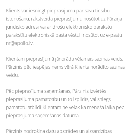
Klients var iesniegt pieprasījumu par savu tiesību
īstenošanu, rakstveida pieprasījumu nosūtot uz Pārziņa
juridisko adresi vai ar drošu elektronisko parakstu
parakstītu elektroniskā pasta vēstuli nosūtot uz e-pastu
nr@apollo.lv
.
Klientam pieprasījumā jānorāda vēlamais saziņas veids.
Pārzinis pēc iespējas ņems vērā Klienta norādīto saziņas
veidu.
Pēc pieprasījuma saņemšanas, Pārzinis izvērtēs
pieprasījuma pamatotību un to izpildīs, vai sniegs
pamatotu atbildi Klientam ne vēlāk kā mēneša laikā pēc
pieprasījuma saņemšanas datuma.
Pārzinis nodrošina datu apstrādes un aizsardzības