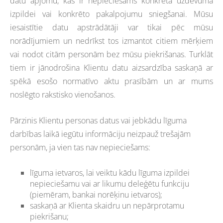
datu apjomu, kas ir nepieciešams konkrēta uzdevuma
izpildei vai konkrēto pakalpojumu sniegšanai. Mūsu
iesaistītie datu apstrādātāji var tikai pēc mūsu
norādījumiem un nedrīkst tos izmantot citiem mērķiem
vai nodot citām personām bez mūsu piekrišanas. Turklāt
tiem ir jānodrošina Klientu datu aizsardzība saskaņā ar
spēkā esošo normatīvo aktu prasībām un ar mums
noslēgto rakstisko vienošanos.
Pārzinis Klientu personas datus vai jebkādu līguma
darbības laikā iegūtu informāciju neizpauž trešajām
personām, ja vien tas nav nepieciešams:
līguma ietvaros, lai veiktu kādu līguma izpildei
nepieciešamu vai ar likumu deleģētu funkciju
(piemēram, bankai norēķinu ietvaros);
saskaņā ar Klienta skaidru un nepārprotamu
piekrišanu;