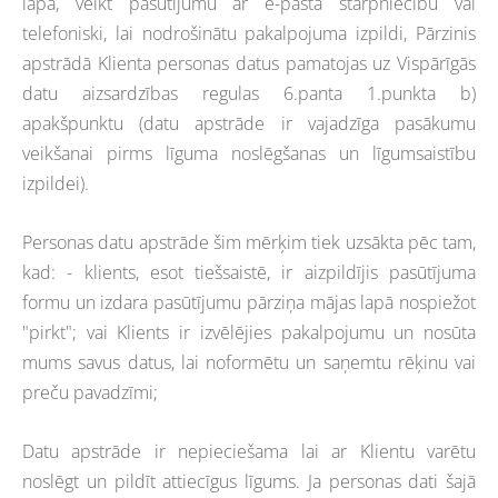
lapa, veikt pasūtījumu ar e-pasta starpniecību vai
telefoniski, lai nodrošinātu pakalpojuma izpildi, Pārzinis
apstrādā Klienta personas datus pamatojas uz Vispārīgās
datu aizsardzības regulas 6.panta 1.punkta b)
apakšpunktu (datu apstrāde ir vajadzīga pasākumu
veikšanai pirms līguma noslēgšanas un līgumsaistību
izpildei).
Personas datu apstrāde šim mērķim tiek uzsākta pēc tam,
kad: - klients, esot tiešsaistē, ir aizpildījis pasūtījuma
formu un izdara pasūtījumu pārziņa mājas lapā nospiežot
"pirkt"; vai Klients ir izvēlējies pakalpojumu un nosūta
mums savus datus, lai noformētu un saņemtu rēķinu vai
preču pavadzīmi;
Datu apstrāde ir nepieciešama lai ar Klientu varētu
noslēgt un pildīt attiecīgus līgums. Ja personas dati šajā