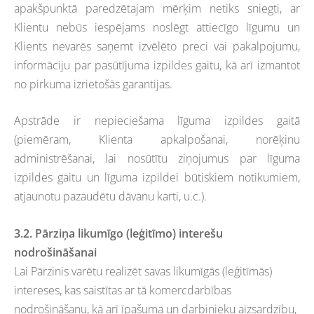
apakšpunktā paredzētajam mērķim netiks sniegti, ar
Klientu nebūs iespējams noslēgt attiecīgo līgumu un
Klients nevarēs saņemt izvēlēto preci vai pakalpojumu,
informāciju par pasūtījuma izpildes gaitu, kā arī izmantot
no pirkuma izrietošās garantijas.
Apstrāde ir nepieciešama līguma izpildes gaitā
(piemēram, Klienta apkalpošanai, norēķinu
administrēšanai, lai nosūtītu ziņojumus par līguma
izpildes gaitu un līguma izpildei būtiskiem notikumiem,
atjaunotu pazaudētu dāvanu karti, u.c.).
3.2. Pārziņa likumīgo (leģitīmo) interešu
nodrošināšanai
Lai Pārzinis varētu realizēt savas likumīgās (leģitīmās)
intereses, kas saistītas ar tā komercdarbības
nodrošināšanu, kā arī īpašuma un darbinieku aizsardzību,