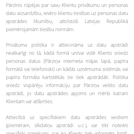
Pārzinis rūpējas par savu Klientu privātumu un personas
datu aizsardzību, ievēro klientu tiesības uz personas datu
apstrādes likumību, atbilstoši Latvijas Republikā
piemērojamām tiesību normām.
Privātuma politika ir attiecināma uz datu apstrādi
neatkarīgi no tā, kādā formā un/vai vidē Klients sniedz
personas datus (Pārziņa interneta mājas lapā, papīra
formātā vai telefoniski) un kādās uzņēmuma sistēmās vai
papīra formāta kartotēkās tie tiek apstrādāti. Politika
sniedz vispārēju informāciju par Pārziņa veikto datu
apstrādi, jo datu apstrādes apjoms un mērķi katram
Klientam var atšķirties.
Attiecībā uz specifiskiem datu apstrādes veidiem
(piemēram, sīkdatņu apstrādi u.c.), var tikt noteikti
specifiski noteikumi, par ko Klients tiek informēts brīdī,