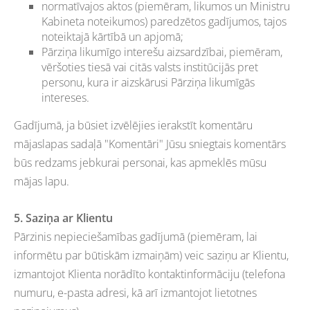
normatīvajos aktos (piemēram, likumos un Ministru
Kabineta noteikumos) paredzētos gadījumos, tajos
noteiktajā kārtībā un apjomā;
Pārziņa likumīgo interešu aizsardzībai, piemēram,
vēršoties tiesā vai citās valsts institūcijās pret
personu, kura ir aizskārusi Pārziņa likumīgās
intereses.
Gadījumā, ja būsiet izvēlējies ierakstīt komentāru
mājaslapas sadaļā "Komentāri" Jūsu sniegtais komentārs
būs redzams jebkurai personai, kas apmeklēs mūsu
mājas lapu.
5. Saziņa ar Klientu
Pārzinis nepieciešamības gadījumā (piemēram, lai
informētu par būtiskām izmaiņām) veic saziņu ar Klientu,
izmantojot Klienta norādīto kontaktinformāciju (telefona
numuru, e-pasta adresi, kā arī izmantojot lietotnes