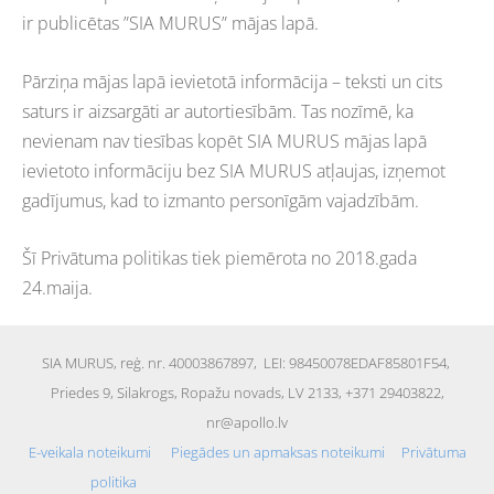
ir publicētas ”SIA MURUS” mājas lapā.
Pārziņa mājas lapā ievietotā informācija – teksti un cits
saturs ir aizsargāti ar autortiesībām. Tas nozīmē, ka
nevienam nav tiesības kopēt SIA MURUS mājas lapā
ievietoto informāciju bez SIA MURUS atļaujas, izņemot
gadījumus, kad to izmanto personīgām vajadzībām.
Šī Privātuma politikas tiek piemērota no 2018.gada
24.maija.
SIA MURUS,
reģ. nr. 40003867897
, LEI: 98450078EDAF85801F54,
Priedes 9, Silakrogs, Ropažu novads, LV 2133, +371 29403822,
nr@apollo.lv
E-veikala noteikumi
Piegādes un apmaksas noteikumi
Privātuma
politika