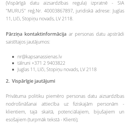
(Vispārīgā datu aizsardzības regula) izpratnē - SIA
"MURUS" reģ.Nr.
40003867897, juridiskā adrese: Juglas
11, Līči, Stopiņu novads, LV 2118.
Pārziņa kontaktinformācija
ar personas datu apstrādi
saistītajos jautājumos:
nr@kapsanassienas.lv
tālruni +371 2 9403822
Juglas 11, Līči, Stopiņu novads, LV 2118
2.
Vispārīgie jautājumi
Privātuma politiku piemēro personas datu aizsardzības
nodrošināšanai attiecība uz fiziskajām personām -
klientiem, tajā skaitā, potenciālajiem, bijušajiem un
esošajiem (turpmāk tekstā - Klienti);