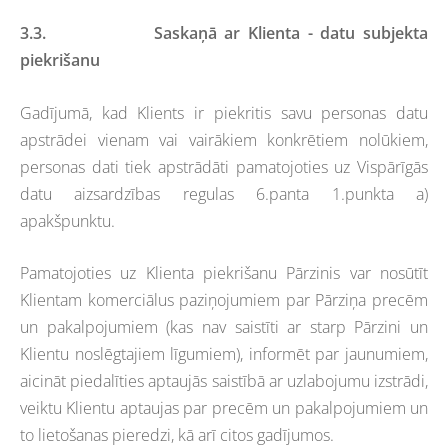
3.3.
Saskaņā ar Klienta - datu subjekta
piekrišanu
Gadījumā, kad Klients ir piekritis savu personas datu
apstrādei vienam vai vairākiem konkrētiem nolūkiem,
personas dati tiek apstrādāti pamatojoties uz Vispārīgās
datu aizsardzības regulas 6.panta 1.punkta a)
apakšpunktu.
Pamatojoties uz Klienta piekrišanu Pārzinis var nosūtīt
Klientam komerciālus paziņojumiem par Pārziņa precēm
un pakalpojumiem (kas nav saistīti ar starp Pārzini un
Klientu noslēgtajiem līgumiem), informēt par jaunumiem,
aicināt piedalīties aptaujās saistībā ar uzlabojumu izstrādi,
veiktu Klientu aptaujas par precēm un pakalpojumiem un
to lietošanas pieredzi, kā arī citos gadījumos.