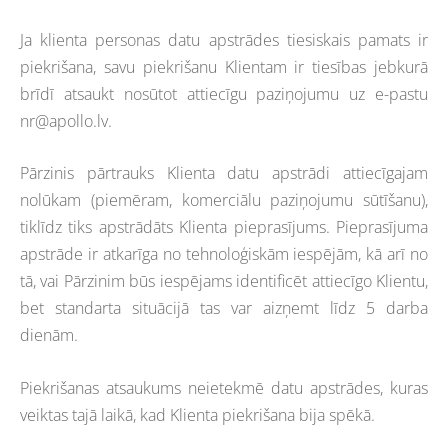
Ja klienta personas datu apstrādes tiesiskais pamats ir
piekrišana, savu piekrišanu Klientam ir tiesības jebkurā
brīdī atsaukt nosūtot attiecīgu paziņojumu uz e-pastu
nr@apollo.lv
.
Pārzinis pārtrauks Klienta datu apstrādi attiecīgajam
nolūkam (piemēram, komerciālu paziņojumu sūtīšanu),
tiklīdz tiks apstrādāts Klienta pieprasījums. Pieprasījuma
apstrāde ir atkarīga no tehnoloģiskām iespējām, kā arī no
tā, vai Pārzinim būs iespējams identificēt attiecīgo Klientu,
bet standarta situācijā tas var aizņemt līdz 5 darba
dienām.
Piekrišanas atsaukums neietekmē datu apstrādes, kuras
veiktas tajā laikā, kad Klienta piekrišana bija spēkā.