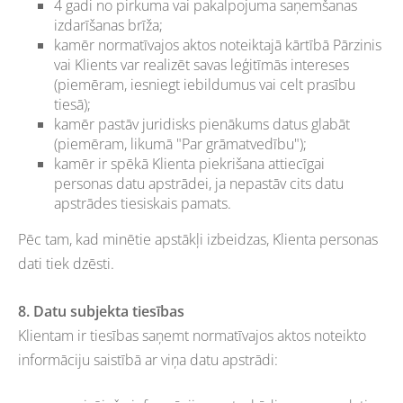
4 gadi no pirkuma vai pakalpojuma saņemšanas
izdarīšanas brīža;
kamēr normatīvajos aktos noteiktajā kārtībā Pārzinis
vai Klients var realizēt savas leģitīmās intereses
(piemēram, iesniegt iebildumus vai celt prasību
tiesā);
kamēr pastāv juridisks pienākums datus glabāt
(piemēram, likumā "Par grāmatvedību");
kamēr ir spēkā Klienta piekrišana attiecīgai
personas datu apstrādei, ja nepastāv cits datu
apstrādes tiesiskais pamats.
Pēc tam, kad minētie apstākļi izbeidzas, Klienta personas
dati tiek dzēsti.
8. Datu subjekta tiesības
Klientam ir tiesības saņemt normatīvajos aktos noteikto
informāciju saistībā ar viņa datu apstrādi: