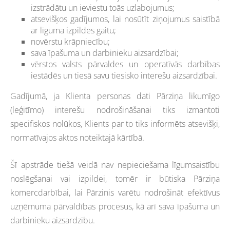
izstrādātu un ieviestu toās uzlabojumus;
atsevišķos gadījumos, lai nosūtīt ziņojumus saistībā
ar līguma izpildes gaitu;
novērstu krāpniecību;
sava īpašuma un darbinieku aizsardzībai;
vērstos valsts pārvaldes un operatīvās darbības
iestādēs un tiesā savu tiesisko interešu aizsardzībai.
Gadījumā, ja Klienta personas dati Pārziņa likumīgo
(leģitīmo) interešu nodrošināšanai tiks izmantoti
specifiskos nolūkos, Klients par to tiks informēts atsevišķi,
normatīvajos aktos noteiktajā kārtībā.
Šī apstrāde tiešā veidā nav nepieciešama līgumsaistību
noslēgšanai vai izpildei, tomēr ir būtiska Pārziņa
komercdarbībai, lai Pārzinis varētu nodrošināt efektīvus
uzņēmuma pārvaldības procesus, kā arī sava īpašuma un
darbinieku aizsardzību.