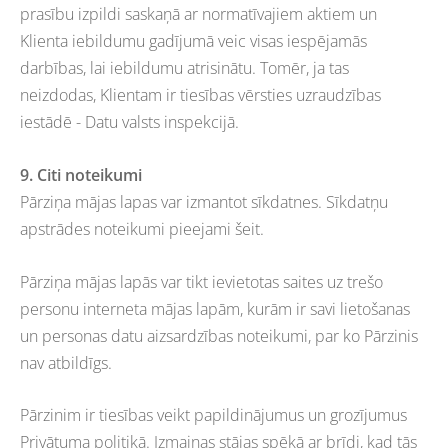
prasību izpildi saskaņā ar normatīvajiem aktiem un
Klienta iebildumu gadījumā veic visas iespējamās
darbības, lai iebildumu atrisinātu. Tomēr, ja tas
neizdodas, Klientam ir tiesības vērsties uzraudzības
iestādē - Datu valsts inspekcijā.
9. Citi noteikumi
Pārziņa mājas lapas var izmantot sīkdatnes. Sīkdatņu
apstrādes noteikumi pieejami šeit.
Pārziņa mājas lapās var tikt ievietotas saites uz trešo
personu interneta mājas lapām, kurām ir savi lietošanas
un personas datu aizsardzības noteikumi, par ko Pārzinis
nav atbildīgs.
Pārzinim ir tiesības veikt papildinājumus un grozījumus
Privātuma politikā. Izmaiņas stājas spēkā ar brīdi, kad tās