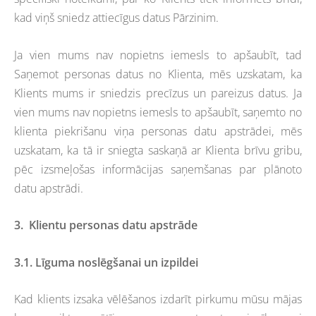
kad viņš sniedz attiecīgus datus Pārzinim.
Ja vien mums nav nopietns iemesls to apšaubīt, tad
Saņemot personas datus no Klienta, mēs uzskatam, ka
Klients mums ir sniedzis precīzus un pareizus datus. Ja
vien mums nav nopietns iemesls to apšaubīt, saņemto no
klienta piekrišanu viņa personas datu apstrādei, mēs
uzskatam, ka tā ir sniegta saskaņā ar Klienta brīvu gribu,
pēc izsmeļošas informācijas saņemšanas par plānoto
datu apstrādi.
3.
Klientu personas datu apstrāde
3.1. Līguma noslēgšanai un izpildei
Kad klients izsaka vēlēšanos izdarīt pirkumu mūsu mājas