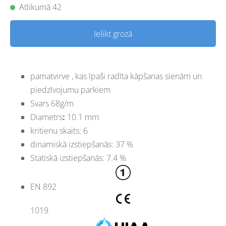
Atlikumā 42
Ielikt grozā
pamatvirve , kas īpaši radīta kāpšanas sienām un
piedzīvojumu parkiem
Svars 68g/m
Diametrs
:
10.1 mm
kritienu skaits: 6
dinamiskā izstiepšanās: 37 %
Statiskā izstiepšanās: 7.4 %
EN 892
1019