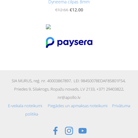
Dyneema cilpas 8mm
€12.00
€12.66
SIA MURUS,
reģ. nr. 40003867897
, LEI: 98450078EDAF85801F54,
Priedes 9, Silakrogs, Ropažu novads, LV 2133, +371 29403822,
nr@apollo.lv
E-veikala noteikumi
Piegādes un apmaksas noteikumi
Privātuma
politika