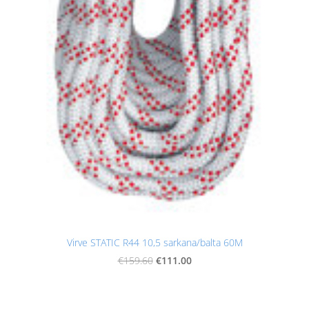
Virve STATIC R44 10,5 sarkana/balta 60M
€111.00
€159.60