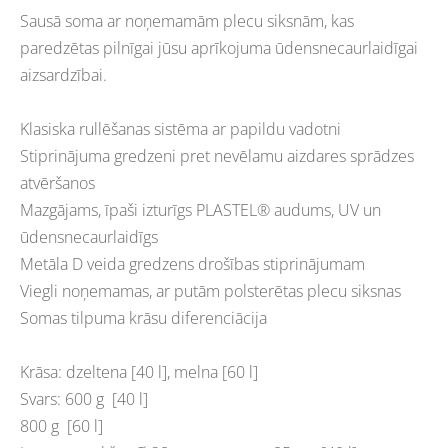
Sausā soma ar noņemamām plecu siksnām, kas
paredzētas pilnīgai jūsu aprīkojuma ūdensnecaurlaidīgai
aizsardzībai.
Klasiska rullēšanas sistēma ar papildu vadotni
Stiprinājuma gredzeni pret nevēlamu aizdares sprādzes
atvēršanos
Mazgājams, īpaši izturīgs PLASTEL® audums, UV un
ūdensnecaurlaidīgs
Metāla D veida gredzens drošības stiprinājumam
Viegli noņemamas, ar putām polsterētas plecu siksnas
Somas tilpuma krāsu diferenciācija
Krāsa: dzeltena [40 l], melna [60 l]
Svars: 600 g [40 l]
800 g [60 l]