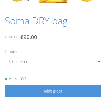
Soma DRY bag
€90.00
€100.00
Tilpums
Atlikumā 1
Ielikt grozā