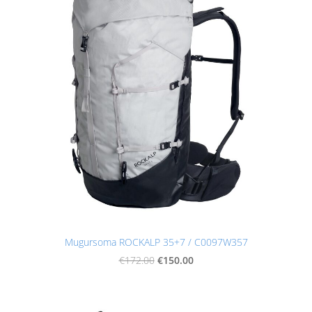
Mugursoma ROCKALP 35+7 / C0097W357
€150.00
€172.00