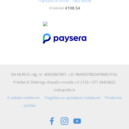
Transporta soma - Tarp duffle
€108.54
€120.60
SIA MURUS,
reģ. nr. 40003867897
, LEI: 98450078EDAF85801F54,
Priedes 9, Silakrogs, Ropažu novads, LV 2133, +371 29403822,
nr@apollo.lv
E-veikala noteikumi
Piegādes un apmaksas noteikumi
Privātuma
politika