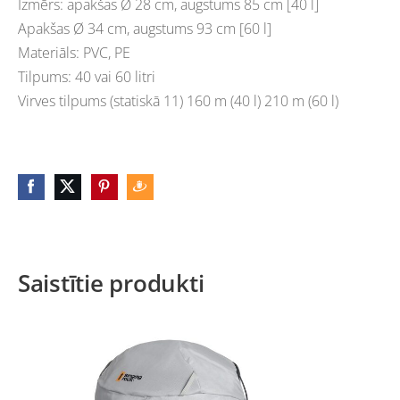
Izmērs: apakšas Ø 28 cm, augstums 85 cm [40 l]
Apakšas Ø 34 cm, augstums 93 cm [60 l]
Materiāls: PVC, PE
Tilpums: 40 vai 60 litri
Virves tilpums (statiskā 11) 160 m (40 l) 210 m (60 l)
Saistītie produkti