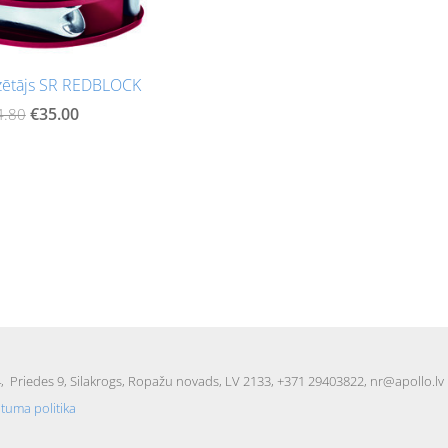
dzētājs SR REDBLOCK
€35.00
4.80
 Priedes 9, Silakrogs, Ropažu novads, LV 2133, +371 29403822,
nr@apollo.lv
ātuma politika