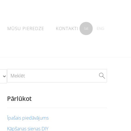
MŪSU PIEREDZE
KONTAKTI
lat
ENG
Pārlūkot
Īpašais piedāvājums
Kāpšanas sienas DIY