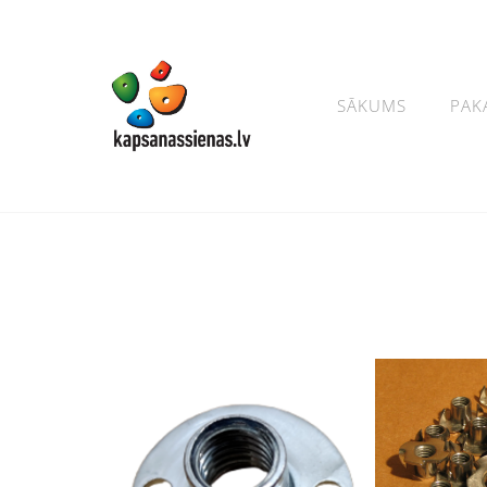
SĀKUMS
PAK