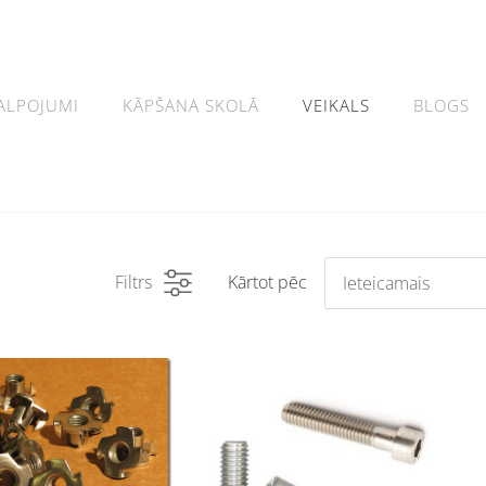
ALPOJUMI
KĀPŠANA SKOLĀ
VEIKALS
BLOGS
Filtrs
Kārtot pēc