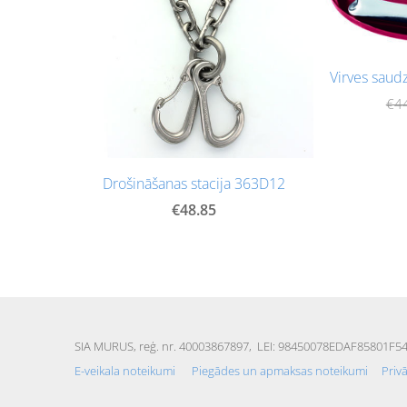
Virves sau
€4
Drošināšanas stacija 363D12
€48.85
SIA MURUS,
reģ. nr. 40003867897
, LEI: 98450078EDAF85801F54,
E-veikala noteikumi
Piegādes un apmaksas noteikumi
Priv