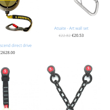
Atsaite - Art wall set
€20.53
€22.82
scend direct drive
€2628.00