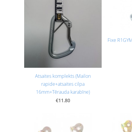
Fixe R1GYM
Atsaites komplekts (Mailon
rapide+atsaites cilpa
16mm+Tērauda karabīne)
€11.80