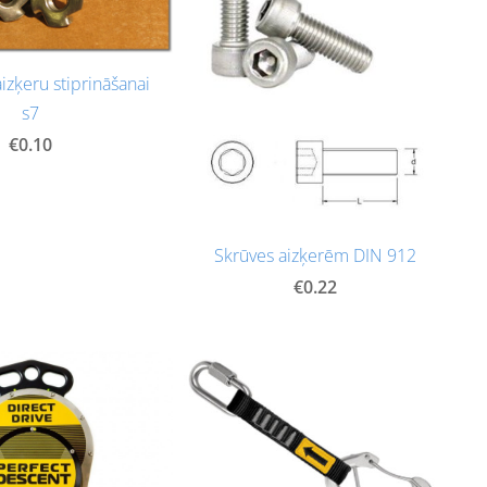
aizķeru stiprināšanai
s7
€0.10
Skrūves aizķerēm DIN 912
€0.22