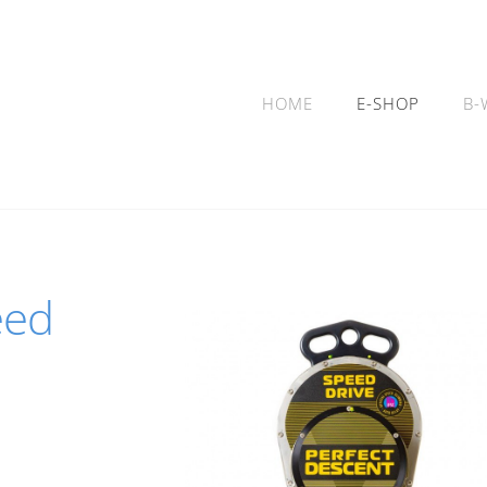
HOME
E-SHOP
B-
eed