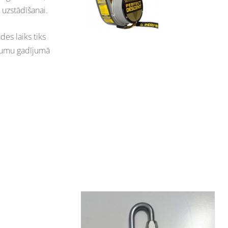
uzstādīšanai.
es laiks tiks
ājumu gadījumā