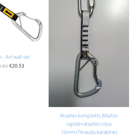
e - Art wall set
€20.53
2.82
Atsaites komplekts (Mailon
rapide+atsaites cilpa
16mm+Tērauda karabīne)