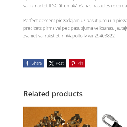
var izmantot IFSC ātrumakāpšanas pasaules rekorda 
Perfect descent piegādājam uz pasūtījumu un piegād
precizēts pirms vai pēc pasūtījuma veiksanas. Jaut
zvaniet vai rakstiet;
nr@apollo.lv
vai 29403822
Share
Post
Pin
Related products