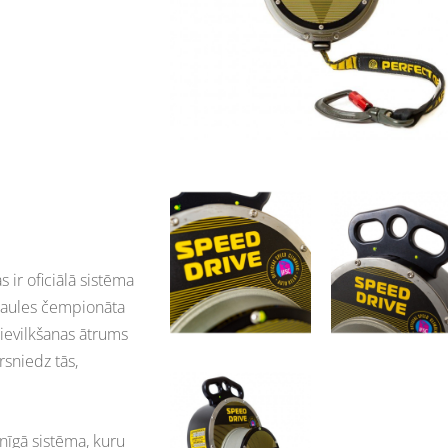
ir oficiālā sistēma
asaules čempionāta
 ievilkšanas ātrums
rsniedz tās,
enīgā sistēma, kuru