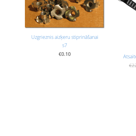
Uzgrieznis aizķeru stiprināšanai
s7
€0.10
Atsait
€2