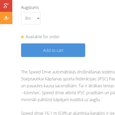
Augstums
Available for order
Add to cart
The Speed Drive automātiskās drošināšanas sistēmas 
Starptautikai Kāpšanas sporta federācijaic (IFSC) P
un pasaules kausa sacensībām. Tai ir ātrākais lentas
- 4,6m/sec. Speed drive atbilst IFSC prasībām un pā
minimāli palīdzot kāpējam kustībā uz augšu.
Speed drive 16.1 m (53ft) ar alumīnija karabīni ir vi