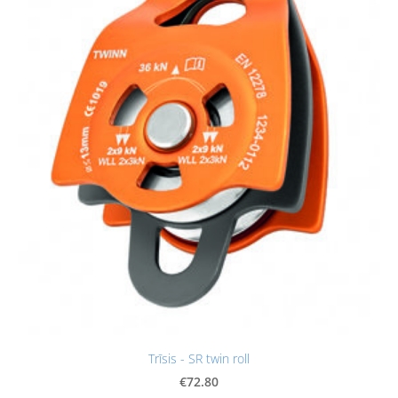
Trīsis - SR twin roll
€72.80