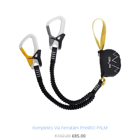
Komplekts Via Ferratām PHARIO PALM
€85.00
€102.20