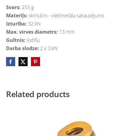
Svars:
255 g
Materiļs:
skritulim - vieklmetāla sakausējums
Izturība:
32 kN
Max. virves diametrs:
13 mm
Gultnis:
lodīšu
Darba slodze:
2 x 3 kN
Related products