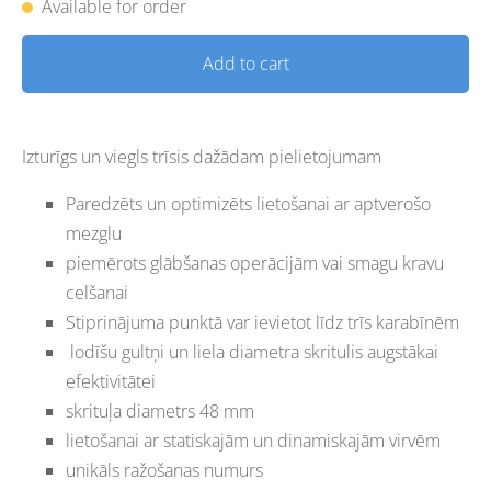
Available for order
Add to cart
Izturīgs un viegls trīsis dažādam pielietojumam
Paredzēts un optimizēts lietošanai ar aptverošo
mezglu
piemērots glābšanas operācijām vai smagu kravu
celšanai
Stiprinājuma punktā var ievietot līdz trīs karabīnēm
lodīšu gultņi un liela diametra skritulis augstākai
efektivitātei
skrituļa diametrs 48 mm
lietošanai ar statiskajām un dinamiskajām virvēm
unikāls ražošanas numurs