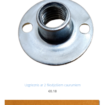
Uzgrieznis ar 2 fiksējošiem caurumiem
€0.18