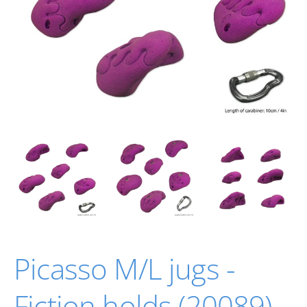
Picasso M/L jugs -
Fiction holds (20089)