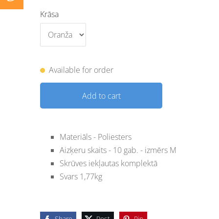
Krāsa
Available for order
Add to cart
Materiāls - Poliesters
Aizķeru skaits - 10 gab. - izmērs M
Skrūves iekļautas komplektā
Svars 1,77kg
Share
Post
Pin